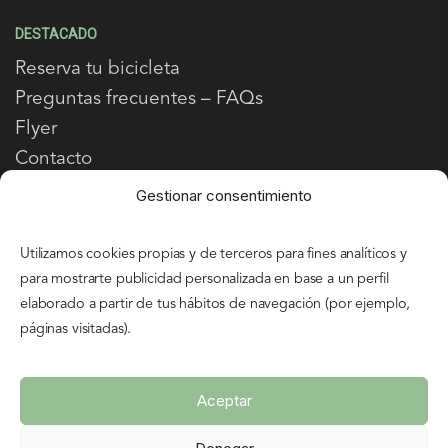
DESTACADO
Reserva tu bicicleta
Preguntas frecuentes – FAQs
Flyer
Contacto
Gestionar consentimiento
AVENTURA PALENTINA
Utilizamos cookies propias y de terceros para fines analíticos y
Quiénes Somos
para mostrarte publicidad personalizada en base a un perfil
Misión
elaborado a partir de tus hábitos de navegación (por ejemplo,
páginas visitadas).
Visión
Aceptar