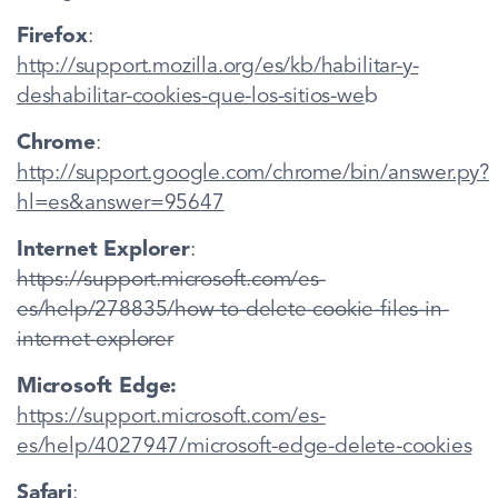
Firefox
:
http://support.mozilla.org/es/kb/habilitar-y-
deshabilitar-cookies-que-los-sitios-we
b
Chrome
:
http://support.google.com/chrome/bin/answer.py?
hl=es&answer=95647
Internet Explorer
:
https://support.microsoft.com/es-
es/help/278835/how-to-delete-cookie-files-in-
internet-explorer
Microsoft Edge:
https://support.microsoft.com/es-
es/help/4027947/microsoft-edge-delete-cookies
Safari
: