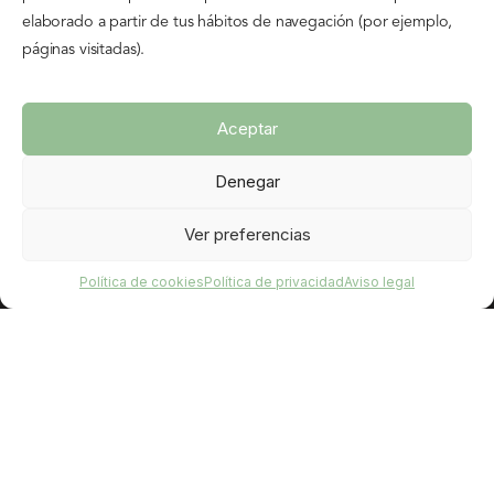
elaborado a partir de tus hábitos de navegación (por ejemplo,
INFORMACIÓN
páginas visitadas).
Política de cookies
Aviso legal
Aceptar
Política de privacidad
Denegar
Contrato de alquiler
Ver preferencias
DESTACADO
Política de cookies
Política de privacidad
Aviso legal
Reserva tu bicicleta
Preguntas frecuentes – FAQs
Flyer
Contacto