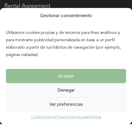
Rental Agreement
Gestionar consentimiento
FEATURED
Utilizamos cookies propias y de terceros para fines analíticos y
Book your bike
para mostrarte publicidad personalizada en base a un perfil
elaborado a partir de tus hábitos de navegación (por ejemplo,
FAQs
páginas visitadas).
Contact
Aceptar
AVENTURA PALENTINA
Denegar
About Us
Mission
Ver preferencias
Vision
Cookie Policy
Privacy Policy
Legal Notice